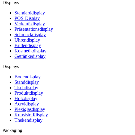
Displays
Standarddisplay
POS-Display
Verkaufsdisplay
Präsentationsdisplay
Schmuckdisplay
Uhrendisplay
Brillendisplay
Kosmetikdisplay
Getränkedisplay
Displays
Bodendisplay
Standdisplay
Tischdisplay
Produktdisplay
Holzdisplay
Acryldisplay
Plexiglasdisplay
Kunststoffdisplay
Thekendisplay
Packaging