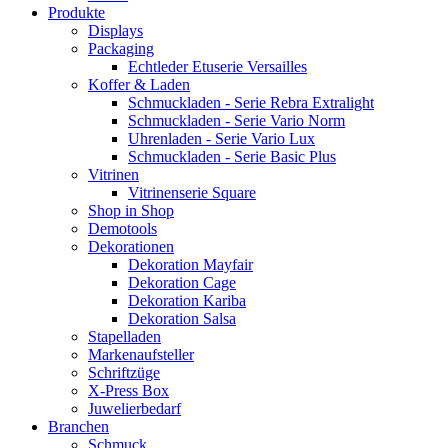
Produkte
Displays
Packaging
Echtleder Etuserie Versailles
Koffer & Laden
Schmuckladen - Serie Rebra Extralight
Schmuckladen - Serie Vario Norm
Uhrenladen - Serie Vario Lux
Schmuckladen - Serie Basic Plus
Vitrinen
Vitrinenserie Square
Shop in Shop
Demotools
Dekorationen
Dekoration Mayfair
Dekoration Cage
Dekoration Kariba
Dekoration Salsa
Stapelladen
Markenaufsteller
Schriftzüge
X-Press Box
Juwelierbedarf
Branchen
Schmuck