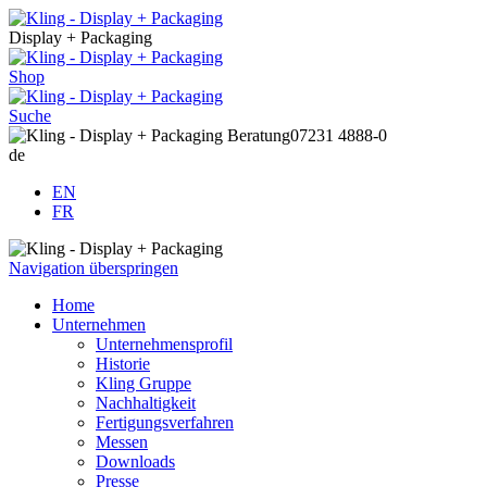
Display + Packaging
Shop
Suche
Beratung
07231 4888-0
de
EN
FR
Navigation überspringen
Home
Unternehmen
Unternehmensprofil
Historie
Kling Gruppe
Nachhaltigkeit
Fertigungsverfahren
Messen
Downloads
Presse