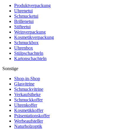
Produktverpackung
Uhrenetui
Schmucketui
Brillenetui
Stifteetui
Weinverpackung
Kosmetikverpackung
Schmuckbox
Uhrenbox
Stülpschachteln
Kartonschachteln
Sonstige
Shop-in-Shop
Glasvitrine
Schmuckvitrine
Verkaufstheke
Schmuckkoffer
Uhrenkoffer
Kosmetikkoffer
Präsentationskoffer
Werbeaufsteller
Naturholzoptik