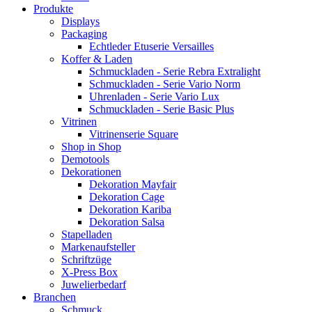
Produkte
Displays
Packaging
Echtleder Etuserie Versailles
Koffer & Laden
Schmuckladen - Serie Rebra Extralight
Schmuckladen - Serie Vario Norm
Uhrenladen - Serie Vario Lux
Schmuckladen - Serie Basic Plus
Vitrinen
Vitrinenserie Square
Shop in Shop
Demotools
Dekorationen
Dekoration Mayfair
Dekoration Cage
Dekoration Kariba
Dekoration Salsa
Stapelladen
Markenaufsteller
Schriftzüge
X-Press Box
Juwelierbedarf
Branchen
Schmuck