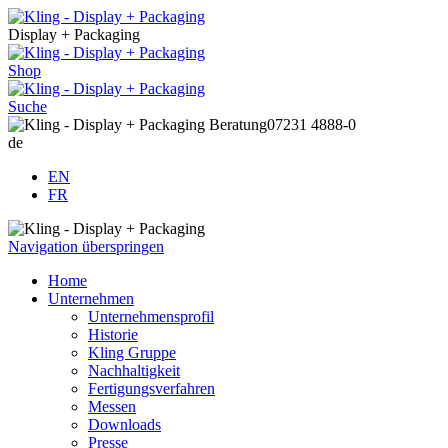
Display + Packaging
Shop
Suche
Beratung
07231 4888-0
de
EN
FR
Navigation überspringen
Home
Unternehmen
Unternehmensprofil
Historie
Kling Gruppe
Nachhaltigkeit
Fertigungsverfahren
Messen
Downloads
Presse