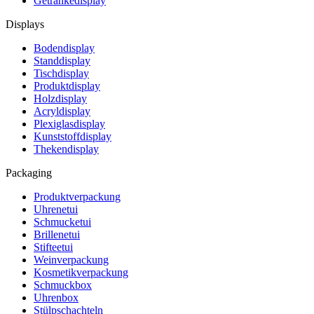
Getränkedisplay
Displays
Bodendisplay
Standdisplay
Tischdisplay
Produktdisplay
Holzdisplay
Acryldisplay
Plexiglasdisplay
Kunststoffdisplay
Thekendisplay
Packaging
Produktverpackung
Uhrenetui
Schmucketui
Brillenetui
Stifteetui
Weinverpackung
Kosmetikverpackung
Schmuckbox
Uhrenbox
Stülpschachteln