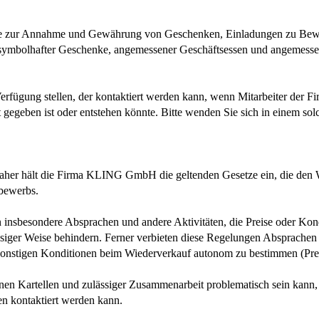
e zur Annahme und Gewährung von Geschenken, Einladungen zu Bewirt
 symbolhafter Geschenke, angemessener Geschäftsessen und angemesse
fügung stellen, der kontaktiert werden kann, wenn Mitarbeiter der 
kt gegeben ist oder entstehen könnte. Bitte wenden Sie sich in einem so
r hält die Firma KLING GmbH die geltenden Gesetze ein, die den We
tbewerbs.
nsbesondere Absprachen und andere Aktivitäten, die Preise oder Kond
ässiger Weise behindern. Ferner verbieten diese Regelungen Absprach
und sonstigen Konditionen beim Wiederverkauf autonom zu bestimmen (P
nen Kartellen und zulässiger Zusammenarbeit problematisch sein kann
en kontaktiert werden kann.