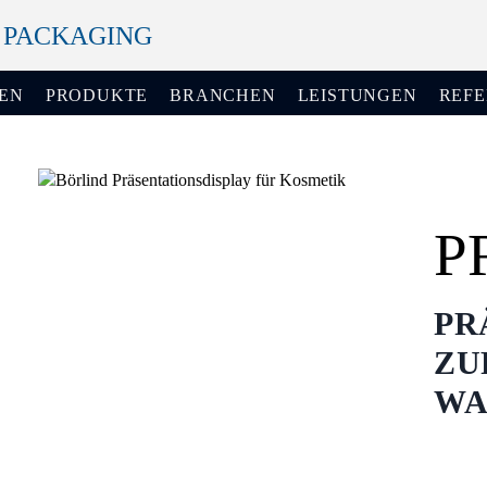
+ PACKAGING
EN
PRODUKTE
BRANCHEN
LEISTUNGEN
REF
P
PR
ZU
WA