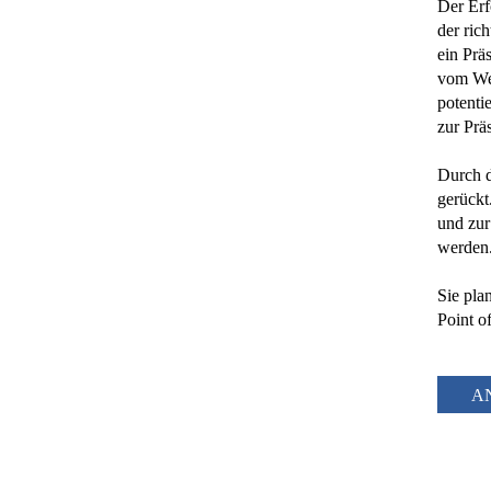
Der Erf
der ric
ein Prä
vom Wet
potenti
zur Prä
Durch d
gerückt
und zur
werden
Sie pla
Point o
A