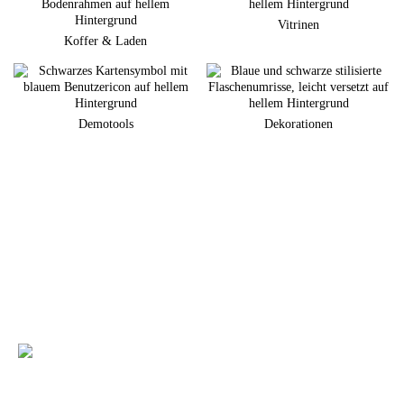
Vitrinen
Koffer & Laden
Demotools
Dekorationen
Sie planen eine neuen Markenauftritt am POS?
Gerne unterstützen wir Sie bei der Umsetzung Ihrer individuellen
Warenpräsentation
+49 (0) 7231 4888-0
Sie haben Fragen zu unseren Produkten und