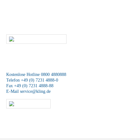
Leistungen?
Dann rufen Sie uns an oder kontaktieren uns per E-Mail. Ein
Mitarbeiter unseres Service-Teams wird sich schnellstmöglich mit Ihnen
in Verbindung setzen.
SCHREIBEN SIE UNS
Wir sind für Sie da
Kostenlose Hotline 0800 4880888
Telefon +49 (0) 7231 4888-0
Fax +49 (0) 7231 4888-88
E-Mail
service@kling.de
KLING-SHOP