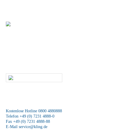
Gerne unterstützen wir Sie bei der Umsetzung Ihrer individuellen
Warenpräsentation
+49 (0) 7231 4888-0
Sie haben Fragen zu unseren Produkten und
Leistungen?
Dann rufen Sie uns an oder kontaktieren uns per E-Mail. Ein
Mitarbeiter unseres Service-Teams wird sich schnellstmöglich mit Ihnen
in Verbindung setzen.
SCHREIBEN SIE UNS
Wir sind für Sie da
Kostenlose Hotline 0800 4880888
Telefon +49 (0) 7231 4888-0
Fax +49 (0) 7231 4888-88
E-Mail
service@kling.de