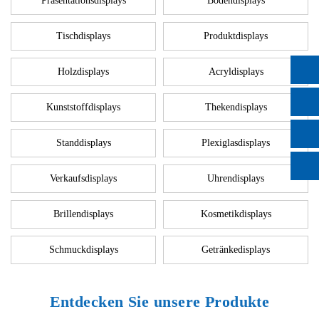
Präsentationsdisplays
Bodendisplays
Tischdisplays
Produktdisplays
Holzdisplays
Acryldisplays
Kunststoffdisplays
Thekendisplays
Standdisplays
Plexiglasdisplays
Verkaufsdisplays
Uhrendisplays
Brillendisplays
Kosmetikdisplays
Schmuckdisplays
Getränkedisplays
Entdecken Sie unsere Produkte