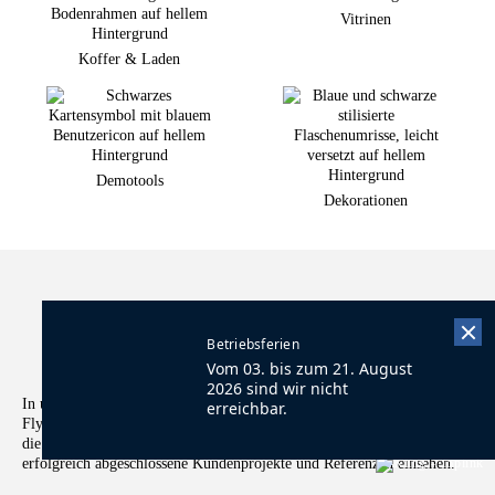
Vitrinen
Koffer & Laden
Demotools
Dekorationen
Betriebsferien
Kataloge und Prospekte zum Download
Vom 03. bis zum 21. August
2026 sind wir nicht
In unserem Media Bereich finden Sie aktuelle Kataloge, Broschüren,
erreichbar.
Flyer und Videos. Hier bekommen Sie einen detaillierten Einblick in
die Vielfältigkeit unseres Produktportfolios und können ferner
erfolgreich abgeschlossene Kundenprojekte und Referenzen einsehen.