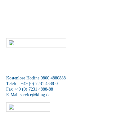
Leistungen?
Dann rufen Sie uns an oder kontaktieren uns per E-Mail. Ein
Mitarbeiter unseres Service-Teams wird sich schnellstmöglich mit Ihnen
in Verbindung setzen.
SCHREIBEN SIE UNS
Wir sind für Sie da
Kostenlose Hotline 0800 4880888
Telefon +49 (0) 7231 4888-0
Fax +49 (0) 7231 4888-88
E-Mail
service@kling.de
KLING-SHOP