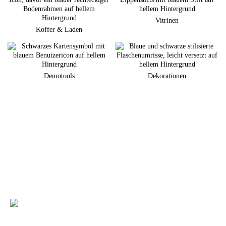
Vitrinen
Koffer & Laden
Demotools
Dekorationen
Sie planen eine neuen Markenauftritt am POS?
Gerne unterstützen wir Sie bei der Umsetzung Ihrer individuellen
Warenpräsentation
+49 (0) 7231 4888-0
Sie haben Fragen zu unseren Produkten und