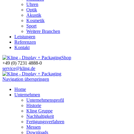
Uhren
Optik
Akustik
Kosmetik
Sport
Weitere Branchen
Leistungen
Referenzen
Kontakt
Shop
+49 (0) 7231 4888-0
service@kling.de
Navigation überspringen
Home
Unternehmen
Unternehmensprofil
Historie
Kling Gruppe
Nachhaltigkeit
Fertigungsverfahren
Messen
Downloads