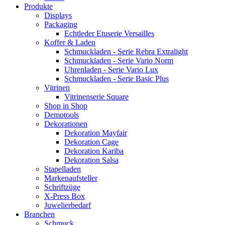
Produkte
Displays
Packaging
Echtleder Etuserie Versailles
Koffer & Laden
Schmuckladen - Serie Rebra Extralight
Schmuckladen - Serie Vario Norm
Uhrenladen - Serie Vario Lux
Schmuckladen - Serie Basic Plus
Vitrinen
Vitrinenserie Square
Shop in Shop
Demotools
Dekorationen
Dekoration Mayfair
Dekoration Cage
Dekoration Kariba
Dekoration Salsa
Stapelladen
Markenaufsteller
Schriftzüge
X-Press Box
Juwelierbedarf
Branchen
Schmuck