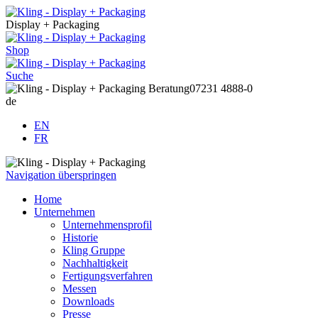
Display + Packaging
Shop
Suche
Beratung
07231 4888-0
de
EN
FR
Navigation überspringen
Home
Unternehmen
Unternehmensprofil
Historie
Kling Gruppe
Nachhaltigkeit
Fertigungsverfahren
Messen
Downloads
Presse