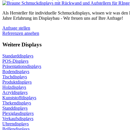
Als Hersteller für individuelle Schmuckdisplays, wissen wir was den
Jahre Erfahrung im Displaybau - Wir freuen uns auf Ihre Anfrage!
Anfrage stellen
Referenzen ansehen
Weitere Displays
Standarddisplays
POS-Displays
Präsentationsdisplays
Bodendisplays
Tischdisplays
Produktdisplays
Holzdisplays
Acryldisplays
Kunststoffdisplays
Thekendisplays
Standdisplays
Plexiglasdisplays
Verkaufsdisplays
Uhrendisplays
Brillendisplays