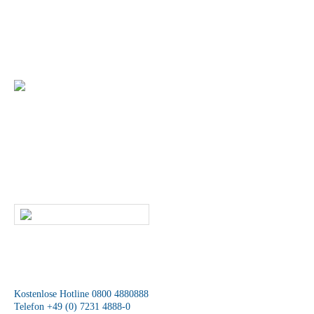
Sie planen eine neuen Markenauftritt am POS?
Gerne unterstützen wir Sie bei der Umsetzung Ihrer individuellen
Warenpräsentation
+49 (0) 7231 4888-0
Sie haben Fragen zu unseren Produkten und
Leistungen?
Dann rufen Sie uns an oder kontaktieren uns per E-Mail. Ein
Mitarbeiter unseres Service-Teams wird sich schnellstmöglich mit Ihnen
in Verbindung setzen.
SCHREIBEN SIE UNS
Wir sind für Sie da
Kostenlose Hotline 0800 4880888
Telefon +49 (0) 7231 4888-0