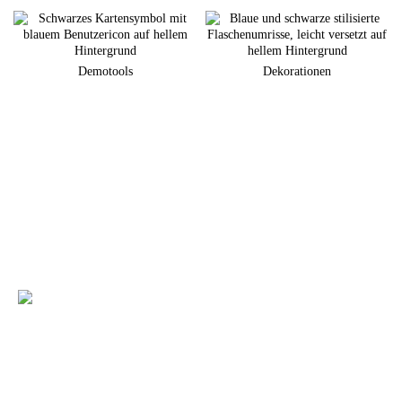
Demotools
Dekorationen
Sie planen eine neuen Markenauftritt am POS?
Gerne unterstützen wir Sie bei der Umsetzung Ihrer individuellen
Warenpräsentation
+49 (0) 7231 4888-0
Sie haben Fragen zu unseren Produkten und
Leistungen?
Dann rufen Sie uns an oder kontaktieren uns per E-Mail. Ein