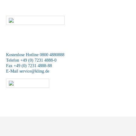
Mitarbeiter unseres Service-Teams wird sich schnellstmöglich mit Ihnen
in Verbindung setzen.
SCHREIBEN SIE UNS
Wir sind für Sie da
Kostenlose Hotline 0800 4880888
Telefon +49 (0) 7231 4888-0
Fax +49 (0) 7231 4888-88
E-Mail
service@kling.de
KLING-SHOP