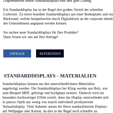
Gegebenheiten bieten Standarddisplays eine sehr gute Lösung.
Ein Standarddisplay hat in der Regel den großen Vorteil der schnellen
Lieferzeit. Zu meist bestehen Standarddisplays aus einer Bodenplatte und ei
Rückwand, welche beispielsweise durch Digitaldruck an die corporate idendi
des Unternehmens angepasst werden können.
Sie suchen neue Standarddisplays für Ihre Produkte?
Dann freuen wir uns auf Ihre Anfrage!
ANFRAGE
REFERENZEN
STANDARDDISPLAYS - MATERIALIEN
Standarddisplays können aus den unterschiedlichsten Materialien
angefertigt werden. Die Standarddisplays bei Kling werden aus Holz, wie
zum Beispiel MDF, gefertigt und hochglanz-lackiert. Dadurch wird ein
besonders hochwertiger Effekt erzielt, denn das Display unterschiedet sich
in puncto Optik nur wenig von manch individuell produziertem
Verkaufsdisplay. Viele Anbieter setzen bei Ihren standardisierten Displays
auf Wellpappe oder Karton, da dies in der Regel noch schneller zu