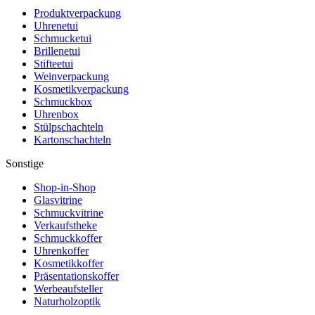
Produktverpackung
Uhrenetui
Schmucketui
Brillenetui
Stifteetui
Weinverpackung
Kosmetikverpackung
Schmuckbox
Uhrenbox
Stülpschachteln
Kartonschachteln
Sonstige
Shop-in-Shop
Glasvitrine
Schmuckvitrine
Verkaufstheke
Schmuckkoffer
Uhrenkoffer
Kosmetikkoffer
Präsentationskoffer
Werbeaufsteller
Naturholzoptik