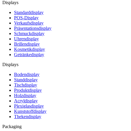
Displays
Standarddisplay
POS-Display
Verkaufsdisplay
Präsentationsdisplay
Schmuckdisplay
Uhrendisplay
Brillendisplay
Kosmetikdisplay
Getränkedisplay
Displays
Bodendisplay
Standdisplay
Tischdisplay
Produktdisplay
Holzdisplay
Acryldisplay
Plexiglasdisplay
Kunststoffdisplay
Thekendisplay
Packaging