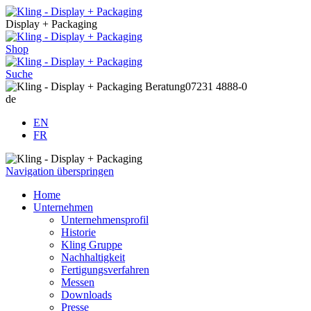
Display + Packaging
Shop
Suche
Beratung
07231 4888-0
de
EN
FR
Navigation überspringen
Home
Unternehmen
Unternehmensprofil
Historie
Kling Gruppe
Nachhaltigkeit
Fertigungsverfahren
Messen
Downloads
Presse