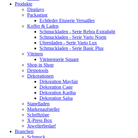
Produkte
Displays
Packaging
Echtleder Etuserie Versailles
Koffer & Laden
Schmuckladen - Serie Rebra Extralight
Schmuckladen - Serie Vario Norm
Uhrenladen - Serie Vario Lux
Schmuckladen - Serie Basic Plus
Vitrinen
Vitrinenserie Square
Shop in Shop
Demotools
Dekorationen
Dekoration Mayfair
Dekoration Cage
Dekoration Kariba
Dekoration Salsa
Stapelladen
Markenaufsteller
Schriftzüge
X-Press Box
Juwelierbedarf
Branchen
Schmuck