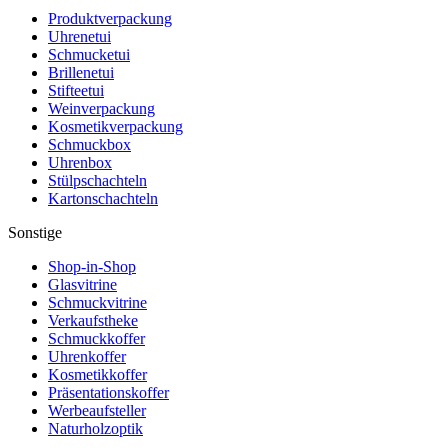
Produktverpackung
Uhrenetui
Schmucketui
Brillenetui
Stifteetui
Weinverpackung
Kosmetikverpackung
Schmuckbox
Uhrenbox
Stülpschachteln
Kartonschachteln
Sonstige
Shop-in-Shop
Glasvitrine
Schmuckvitrine
Verkaufstheke
Schmuckkoffer
Uhrenkoffer
Kosmetikkoffer
Präsentationskoffer
Werbeaufsteller
Naturholzoptik