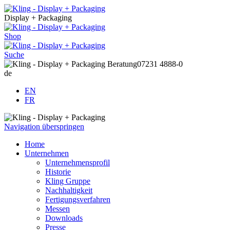
Display + Packaging
Shop
Suche
Beratung
07231 4888-0
de
EN
FR
Navigation überspringen
Home
Unternehmen
Unternehmensprofil
Historie
Kling Gruppe
Nachhaltigkeit
Fertigungsverfahren
Messen
Downloads
Presse