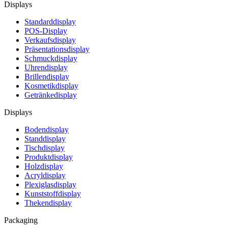
Displays
Standarddisplay
POS-Display
Verkaufsdisplay
Präsentationsdisplay
Schmuckdisplay
Uhrendisplay
Brillendisplay
Kosmetikdisplay
Getränkedisplay
Displays
Bodendisplay
Standdisplay
Tischdisplay
Produktdisplay
Holzdisplay
Acryldisplay
Plexiglasdisplay
Kunststoffdisplay
Thekendisplay
Packaging