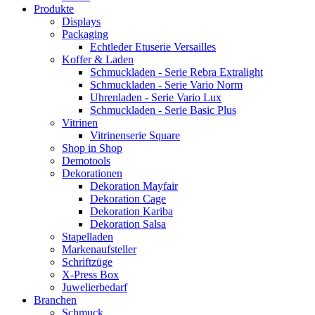
Produkte
Displays
Packaging
Echtleder Etuserie Versailles
Koffer & Laden
Schmuckladen - Serie Rebra Extralight
Schmuckladen - Serie Vario Norm
Uhrenladen - Serie Vario Lux
Schmuckladen - Serie Basic Plus
Vitrinen
Vitrinenserie Square
Shop in Shop
Demotools
Dekorationen
Dekoration Mayfair
Dekoration Cage
Dekoration Kariba
Dekoration Salsa
Stapelladen
Markenaufsteller
Schriftzüge
X-Press Box
Juwelierbedarf
Branchen
Schmuck