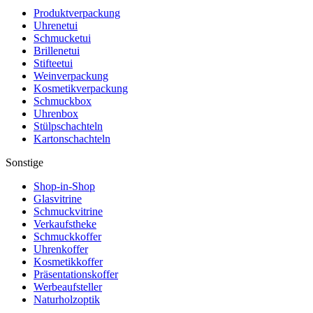
Produktverpackung
Uhrenetui
Schmucketui
Brillenetui
Stifteetui
Weinverpackung
Kosmetikverpackung
Schmuckbox
Uhrenbox
Stülpschachteln
Kartonschachteln
Sonstige
Shop-in-Shop
Glasvitrine
Schmuckvitrine
Verkaufstheke
Schmuckkoffer
Uhrenkoffer
Kosmetikkoffer
Präsentationskoffer
Werbeaufsteller
Naturholzoptik