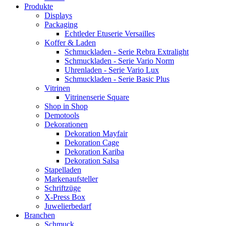
Produkte
Displays
Packaging
Echtleder Etuserie Versailles
Koffer & Laden
Schmuckladen - Serie Rebra Extralight
Schmuckladen - Serie Vario Norm
Uhrenladen - Serie Vario Lux
Schmuckladen - Serie Basic Plus
Vitrinen
Vitrinenserie Square
Shop in Shop
Demotools
Dekorationen
Dekoration Mayfair
Dekoration Cage
Dekoration Kariba
Dekoration Salsa
Stapelladen
Markenaufsteller
Schriftzüge
X-Press Box
Juwelierbedarf
Branchen
Schmuck