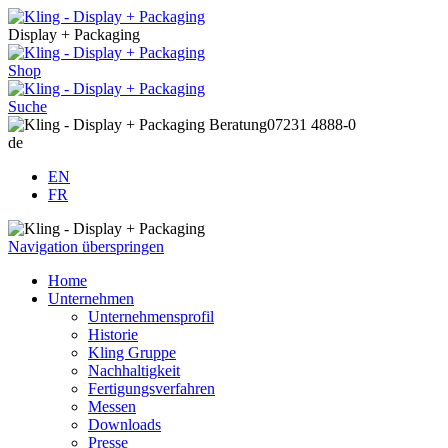
Display + Packaging
Shop
Suche
Beratung
07231 4888-0
de
EN
FR
Navigation überspringen
Home
Unternehmen
Unternehmensprofil
Historie
Kling Gruppe
Nachhaltigkeit
Fertigungsverfahren
Messen
Downloads
Presse