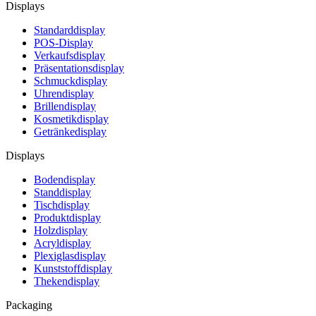
Displays
Standarddisplay
POS-Display
Verkaufsdisplay
Präsentationsdisplay
Schmuckdisplay
Uhrendisplay
Brillendisplay
Kosmetikdisplay
Getränkedisplay
Displays
Bodendisplay
Standdisplay
Tischdisplay
Produktdisplay
Holzdisplay
Acryldisplay
Plexiglasdisplay
Kunststoffdisplay
Thekendisplay
Packaging