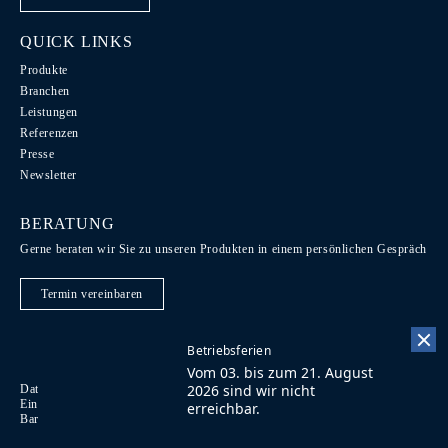
QUICK LINKS
Produkte
Branchen
Leistungen
Referenzen
Presse
Newsletter
BERATUNG
Gerne beraten wir Sie zu unseren Produkten in einem persönlichen Gespräch
Termin vereinbaren
Betriebsferien
Vom 03. bis zum 21. August
2026 sind wir nicht
Datenschutz / Recht / AGB
Code of Conduct
EN
Einkaufsbedingungen
Impressum
Kontakt
FR
erreichbar.
Barrierefreiheit