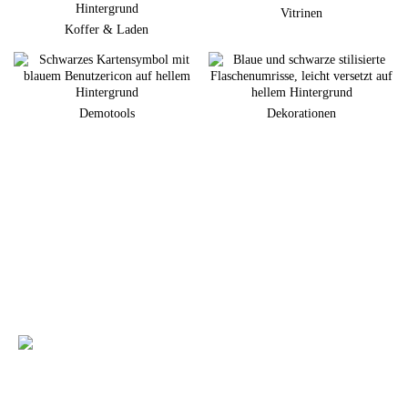
Vitrinen
Koffer & Laden
Demotools
Dekorationen
Sie planen eine neuen Markenauftritt am POS?
Gerne unterstützen wir Sie bei der Umsetzung Ihrer individuellen
Warenpräsentation
+49 (0) 7231 4888-0
Sie haben Fragen zu unseren Produkten und
Leistungen?