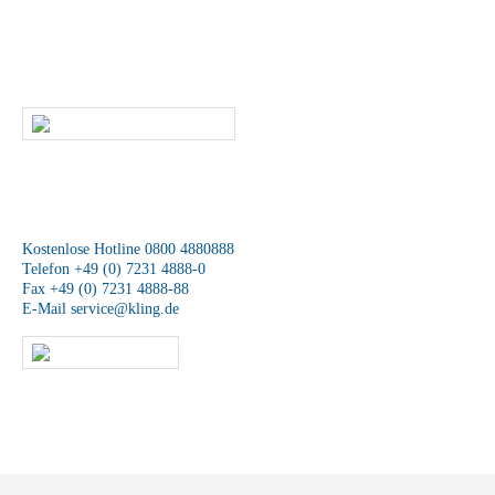
Dann rufen Sie uns an oder kontaktieren uns per E-Mail. Ein
Mitarbeiter unseres Service-Teams wird sich schnellstmöglich mit Ihnen
in Verbindung setzen.
SCHREIBEN SIE UNS
Wir sind für Sie da
Kostenlose Hotline 0800 4880888
Telefon +49 (0) 7231 4888-0
Fax +49 (0) 7231 4888-88
E-Mail
service@kling.de
KLING-SHOP