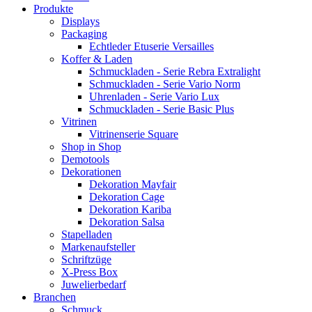
Produkte
Displays
Packaging
Echtleder Etuserie Versailles
Koffer & Laden
Schmuckladen - Serie Rebra Extralight
Schmuckladen - Serie Vario Norm
Uhrenladen - Serie Vario Lux
Schmuckladen - Serie Basic Plus
Vitrinen
Vitrinenserie Square
Shop in Shop
Demotools
Dekorationen
Dekoration Mayfair
Dekoration Cage
Dekoration Kariba
Dekoration Salsa
Stapelladen
Markenaufsteller
Schriftzüge
X-Press Box
Juwelierbedarf
Branchen
Schmuck