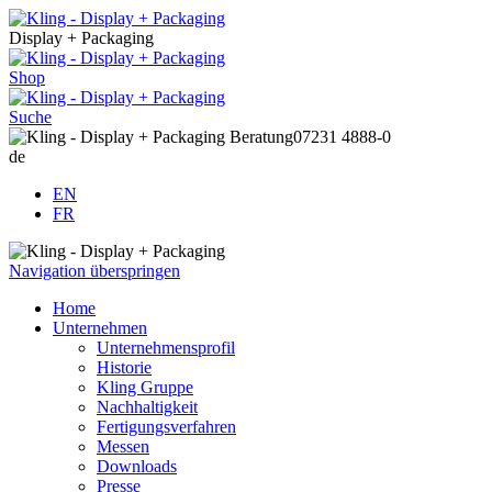
Display + Packaging
Shop
Suche
Beratung
07231 4888-0
de
EN
FR
Navigation überspringen
Home
Unternehmen
Unternehmensprofil
Historie
Kling Gruppe
Nachhaltigkeit
Fertigungsverfahren
Messen
Downloads
Presse