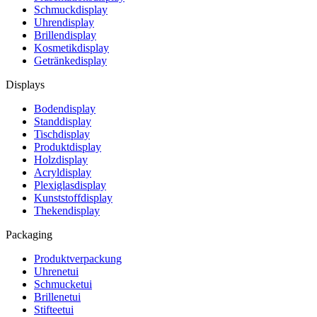
Schmuckdisplay
Uhrendisplay
Brillendisplay
Kosmetikdisplay
Getränkedisplay
Displays
Bodendisplay
Standdisplay
Tischdisplay
Produktdisplay
Holzdisplay
Acryldisplay
Plexiglasdisplay
Kunststoffdisplay
Thekendisplay
Packaging
Produktverpackung
Uhrenetui
Schmucketui
Brillenetui
Stifteetui