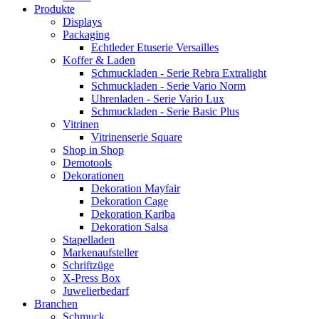
Produkte
Displays
Packaging
Echtleder Etuserie Versailles
Koffer & Laden
Schmuckladen - Serie Rebra Extralight
Schmuckladen - Serie Vario Norm
Uhrenladen - Serie Vario Lux
Schmuckladen - Serie Basic Plus
Vitrinen
Vitrinenserie Square
Shop in Shop
Demotools
Dekorationen
Dekoration Mayfair
Dekoration Cage
Dekoration Kariba
Dekoration Salsa
Stapelladen
Markenaufsteller
Schriftzüge
X-Press Box
Juwelierbedarf
Branchen
Schmuck