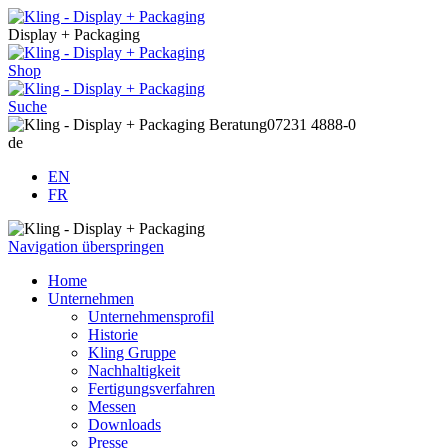
Display + Packaging
Shop
Suche
Beratung
07231 4888-0
de
EN
FR
Navigation überspringen
Home
Unternehmen
Unternehmensprofil
Historie
Kling Gruppe
Nachhaltigkeit
Fertigungsverfahren
Messen
Downloads
Presse