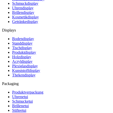
Schmuckdisplay
Uhrendisplay
Brillendisplay
Kosmetikdisplay
Getränkedisplay
Displays
Bodendisplay
Standdisplay
Tischdisplay
Produktdisplay
Holzdisplay
Acryldisplay
Plexiglasdisplay
Kunststoffdisplay
Thekendisplay
Packaging
Produktverpackung
Uhrenetui
Schmucketui
Brillenetui
Stifteetui