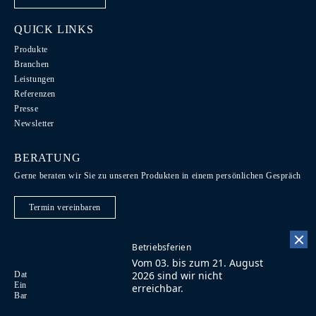
QUICK LINKS
Produkte
Branchen
Leistungen
Referenzen
Presse
Newsletter
BERATUNG
Gerne beraten wir Sie zu unseren Produkten in einem persönlichen Gespräch
Termin vereinbaren
Betriebsferien
Vom 03. bis zum 21. August
2026 sind wir nicht
Datenschutz / Recht / AGB
Code of Conduct
EN
Einkaufsbedingungen
Impressum
Kontakt
FR
erreichbar.
Barrierefreiheit