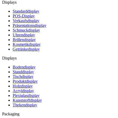
Displays
Standarddisplay
POS-Display
Verkaufsdisplay
Präsentationsdisplay
Schmuckdisplay
Uhrendisplay
Brillendisplay
Kosmetikdisplay
Getränkedisplay
Displays
Bodendisplay
Standdisplay
Tischdisplay
Produktdisplay
Holzdisplay
Acryldisplay
Plexiglasdisplay
Kunststoffdisplay
Thekendisplay
Packaging