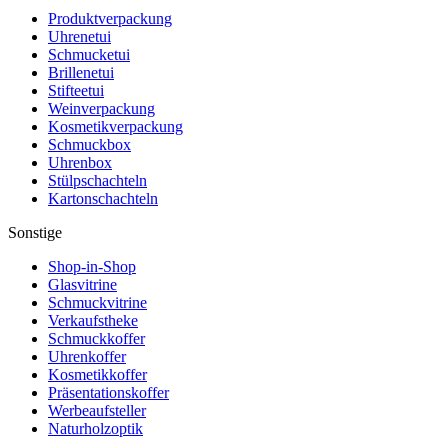
Produktverpackung
Uhrenetui
Schmucketui
Brillenetui
Stifteetui
Weinverpackung
Kosmetikverpackung
Schmuckbox
Uhrenbox
Stülpschachteln
Kartonschachteln
Sonstige
Shop-in-Shop
Glasvitrine
Schmuckvitrine
Verkaufstheke
Schmuckkoffer
Uhrenkoffer
Kosmetikkoffer
Präsentationskoffer
Werbeaufsteller
Naturholzoptik