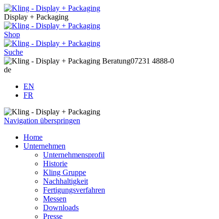
Display + Packaging
Shop
Suche
Beratung
07231 4888-0
de
EN
FR
Navigation überspringen
Home
Unternehmen
Unternehmensprofil
Historie
Kling Gruppe
Nachhaltigkeit
Fertigungsverfahren
Messen
Downloads
Presse