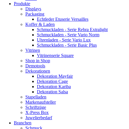
Produkte
Displays
Packaging
Echtleder Etuserie Versailles
Koffer & Laden
Schmuckladen - Serie Rebra Extralight
Schmuckladen - Serie Vario Norm
Uhrenladen - Serie Vario Lux
Schmuckladen - Serie Basic Plus
Vitrinen
Vitrinenserie Square
Shop in Shop
Demotools
Dekorationen
Dekoration Mayfair
Dekoration Cage
Dekoration Kariba
Dekoration Salsa
Stapelladen
Markenaufsteller
Schriftzüge
X-Press Box
Juwelierbedarf
Branchen
Schmuck