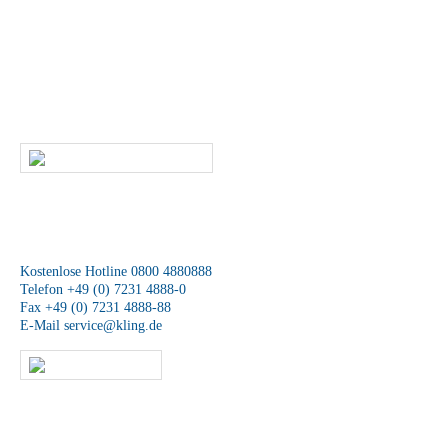
Sie haben Fragen zu unseren Produkten und
Leistungen?
Dann rufen Sie uns an oder kontaktieren uns per E-Mail. Ein
Mitarbeiter unseres Service-Teams wird sich schnellstmöglich mit Ihnen
in Verbindung setzen.
SCHREIBEN SIE UNS
Wir sind für Sie da
Kostenlose Hotline 0800 4880888
Telefon +49 (0) 7231 4888-0
Fax +49 (0) 7231 4888-88
E-Mail
service@kling.de
KLING-SHOP