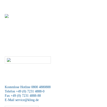
Gerne unterstützen wir Sie bei der Umsetzung Ihrer individuellen
Warenpräsentation
+49 (0) 7231 4888-0
Sie haben Fragen zu unseren Produkten und
Leistungen?
Dann rufen Sie uns an oder kontaktieren uns per E-Mail. Ein
Mitarbeiter unseres Service-Teams wird sich schnellstmöglich mit Ihnen
in Verbindung setzen.
SCHREIBEN SIE UNS
Wir sind für Sie da
Kostenlose Hotline 0800 4880888
Telefon +49 (0) 7231 4888-0
Fax +49 (0) 7231 4888-88
E-Mail
service@kling.de