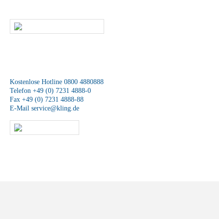
in Verbindung setzen.
SCHREIBEN SIE UNS
Wir sind für Sie da
Kostenlose Hotline 0800 4880888
Telefon +49 (0) 7231 4888-0
Fax +49 (0) 7231 4888-88
E-Mail
service@kling.de
KLING-SHOP