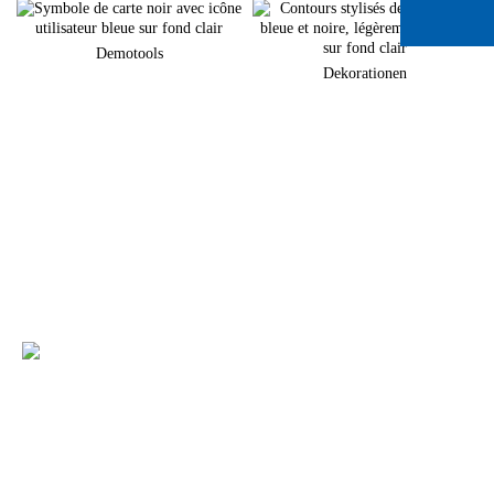
Demotools
Dekorationen
Sie planen eine neuen Markenauftritt am POS?
Gerne unterstützen wir Sie bei der Umsetzung Ihrer individuellen
Warenpräsentation
+49 (0) 7231 4888-0
Sie haben Fragen zu unseren Produkten und
Leistungen?
Dann rufen Sie uns an oder kontaktieren uns per E-Mail. Ein
Mitarbeiter unseres Service-Teams wird sich schnellstmöglich mit Ihnen