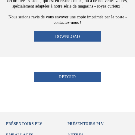
décorative "Vision", qui est en résine coulée, ou à de nouvelles valises,
spécialement adaptées à notre série de magasins - soyez curieux !
Nous serions ravis de vous envoyer une copie imprimée par la poste -
contactez-nous !
DOWNLOAD
RETOUR
PRÉSENTOIRS PLV
PRÉSENTOIRS PLV