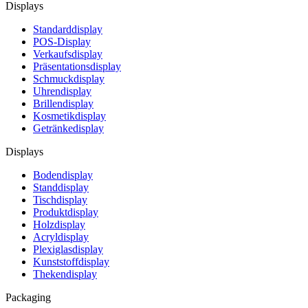
Displays
Standarddisplay
POS-Display
Verkaufsdisplay
Präsentationsdisplay
Schmuckdisplay
Uhrendisplay
Brillendisplay
Kosmetikdisplay
Getränkedisplay
Displays
Bodendisplay
Standdisplay
Tischdisplay
Produktdisplay
Holzdisplay
Acryldisplay
Plexiglasdisplay
Kunststoffdisplay
Thekendisplay
Packaging