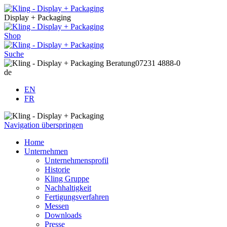
Display + Packaging
Shop
Suche
Beratung
07231 4888-0
de
EN
FR
Navigation überspringen
Home
Unternehmen
Unternehmensprofil
Historie
Kling Gruppe
Nachhaltigkeit
Fertigungsverfahren
Messen
Downloads
Presse