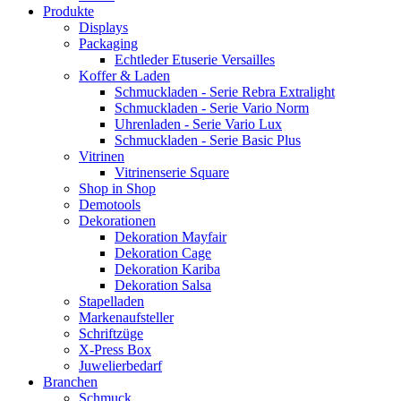
Produkte
Displays
Packaging
Echtleder Etuserie Versailles
Koffer & Laden
Schmuckladen - Serie Rebra Extralight
Schmuckladen - Serie Vario Norm
Uhrenladen - Serie Vario Lux
Schmuckladen - Serie Basic Plus
Vitrinen
Vitrinenserie Square
Shop in Shop
Demotools
Dekorationen
Dekoration Mayfair
Dekoration Cage
Dekoration Kariba
Dekoration Salsa
Stapelladen
Markenaufsteller
Schriftzüge
X-Press Box
Juwelierbedarf
Branchen
Schmuck