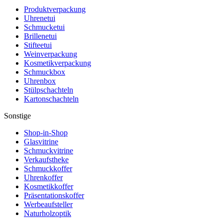
Produktverpackung
Uhrenetui
Schmucketui
Brillenetui
Stifteetui
Weinverpackung
Kosmetikverpackung
Schmuckbox
Uhrenbox
Stülpschachteln
Kartonschachteln
Sonstige
Shop-in-Shop
Glasvitrine
Schmuckvitrine
Verkaufstheke
Schmuckkoffer
Uhrenkoffer
Kosmetikkoffer
Präsentationskoffer
Werbeaufsteller
Naturholzoptik