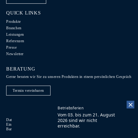
QUICK LINKS
Produkte
Branchen
Leistungen
Referenzen
Presse
Newsletter
BERATUNG
Gerne beraten wir Sie zu unseren Produkten in einem persönlichen Gespräch
Termin vereinbaren
Betriebsferien
Vom 03. bis zum 21. August
2026 sind wir nicht
Datenschutz / Recht / AGB
Code of Conduct
EN
Einkaufsbedingungen
Impressum
Kontakt
FR
erreichbar.
Barrierefreiheit